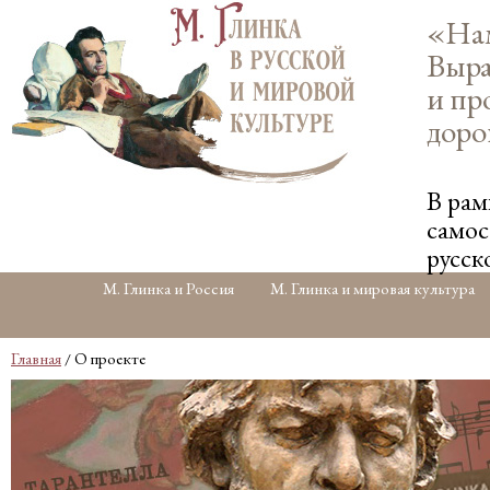
«Нам
Выра
и пр
доро
В рам
самос
русск
М. Глинка и Россия
М. Глинка и мировая культура
Главная
/ О проекте