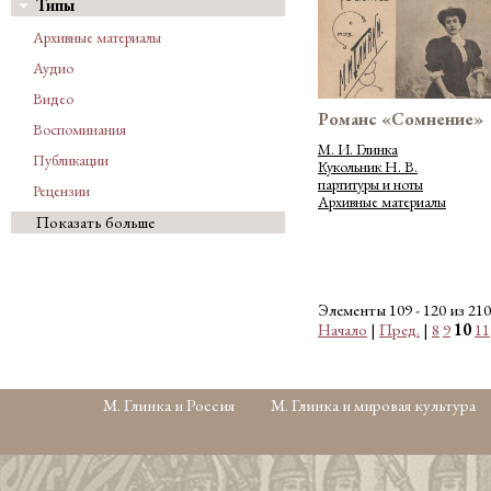
Типы
Архивные материалы
Аудио
Видео
Романс «Сомнение»
Воспоминания
М. И. Глинка
Публикации
Кукольник Н. В.
партитуры и ноты
Рецензии
Архивные материалы
Показать больше
Элементы 109 - 120 из 210
Начало
|
Пред.
|
8
9
10
11
М. Глинка и Россия
М. Глинка и мировая культура