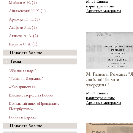
М. И. Глинка
Майков А.Н. (1)
партитуры и ноты
Архивные материалы
Айвазовский И. К. (1)
Арнольд Ю. К. (1)
Асафьев Б. В. (1)
Атанова А. А. (2)
Базунов С. А. (1)
Показать больше
Темы
"Жизнь за царя"
М. Глинка. Романс: "
"Руслан и Людмила"
люблю! Ты мне
твердила."
«Камаринская»
М. И. Глинка
Влияние творчества Глинки
партитуры и ноты
Архивные материалы
Вокальный цикл «Прощание с
Петербургом»
Глинка и Европа
Показать больше