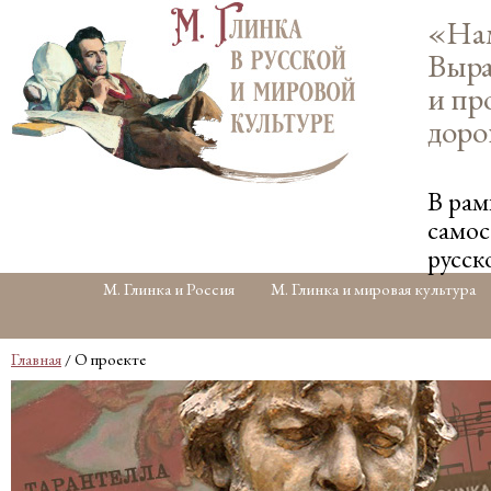
«Нам
Выра
и пр
доро
В рам
самос
русск
М. Глинка и Россия
М. Глинка и мировая культура
Главная
/ О проекте