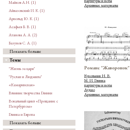
партитуры и ноты
Майков А.Н. (1)
Архивные материалы
Айвазовский И. К. (1)
Арнольд Ю. К. (1)
Асафьев Б. В. (1)
Атанова А. А. (2)
Базунов С. А. (1)
Показать больше
Темы
Романс "Жаворонок"
"Жизнь за царя"
Кукольник Н. В.
"Руслан и Людмила"
М. И. Глинка
«Камаринская»
партитуры и ноты
Аудио
Влияние творчества Глинки
Архивные материалы
Вокальный цикл «Прощание с
Петербургом»
Глинка и Европа
Показать больше