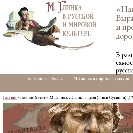
«Нам
Выра
и пр
доро
В рам
самос
русск
М. Глинка и Россия
М. Глинка и мировая культура
Главная
/ Большой театр. М.Глинка. Жизнь за царя (Иван Сусанин) (19