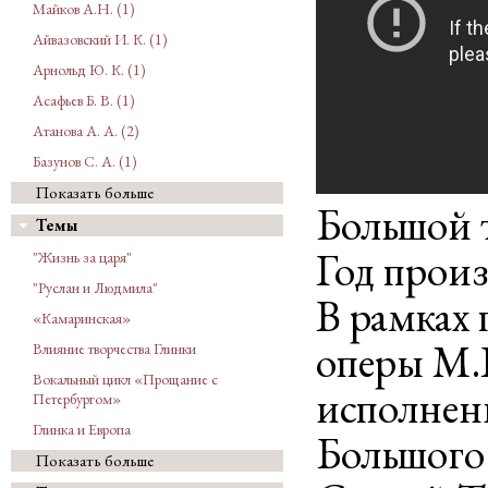
Майков А.Н. (1)
Айвазовский И. К. (1)
Арнольд Ю. К. (1)
Асафьев Б. В. (1)
Атанова А. А. (2)
Базунов С. А. (1)
Показать больше
Большой т
Темы
Год произ
"Жизнь за царя"
"Руслан и Людмила"
В рамках 
«Камаринская»
оперы М.
Влияние творчества Глинки
Вокальный цикл «Прощание с
исполнен
Петербургом»
Глинка и Европа
Большого 
Показать больше