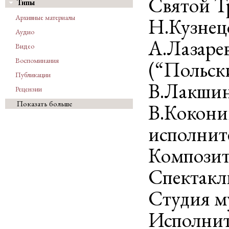
Святой Т
Типы
Архивные материалы
Н.Кузнец
Аудио
А.Лазарев
Видео
Воспоминания
(“Польск
Публикации
В.Лакшин
Рецензии
Показать больше
В.Кокони
исполнит
Композит
Спектакль
Студия му
Исполнит