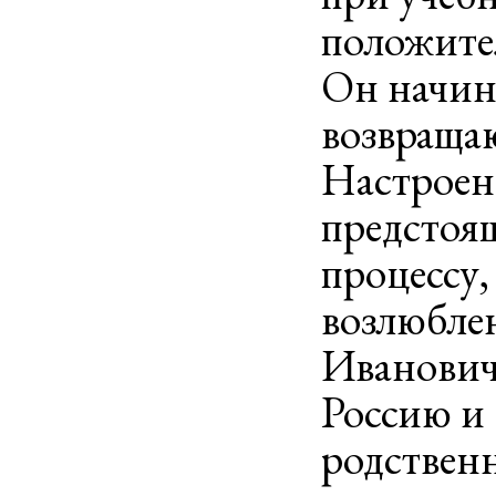
положите
Он начина
возвращаю
Настроен
предстоя
процессу,
возлюбле
Ивановича
Россию и 
родственн