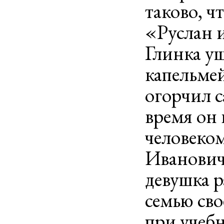
таково, ч
«Руслан и
Глинка уш
капельмей
огорчил с
время он 
человеко
Иванович 
девушка р
семью сво
при учебн