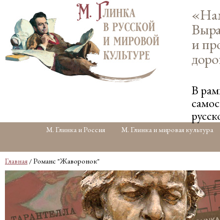
«Нам
Выра
и пр
доро
В рам
самос
русск
М. Глинка и Россия
М. Глинка и мировая культура
Главная
/ Романс "Жаворонок"