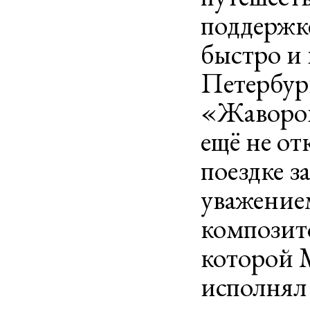
поддержк
быстро и 
Петербург
«Жаворон
ещё не от
поездке з
уважение
композито
которой 
исполнял