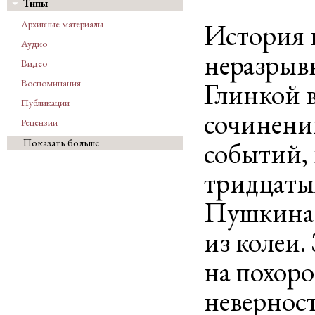
Типы
История 
Архивные материалы
Аудио
неразрыв
Видео
Глинкой 
Воспоминания
Публикации
сочинени
Рецензии
событий,
Показать больше
тридцатых
Пушкина,
из колеи.
на похор
невернос