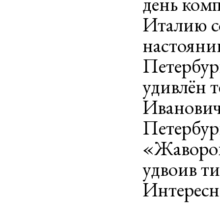
день комп
Италию со
настоянию
Петербург
удивлён т
Иванович
Петербур
«Жаворон
удвоив ти
Интересн