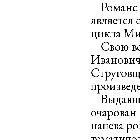
Романс «
является
цикла Ми
Свою во
Иванович
Струговщ
произвед
Выдающий
очарован
напева р
тематиче