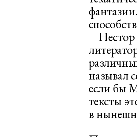
фантазии
способств
Нестор К
литератор
различных
называл с
если бы 
тексты эт
в нынешне