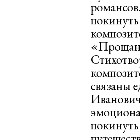
романсов
покинуть 
композито
«Прощани
Стихотво
композит
связаны 
Иванович
эмоциона
покинуть 
путешест