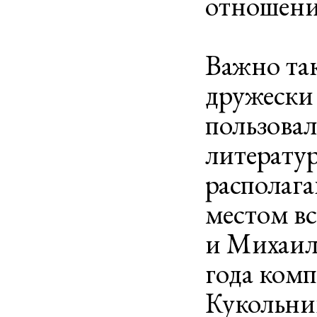
отношен
Важно так
дружески
пользова
литератур
располаг
местом вс
и Михаил 
года комп
Кукольник